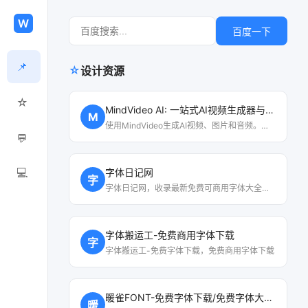
W
百度一下
📌
设计资源
☆
MindVideo AI: 一站式AI视频生成器与创意平台
M
使用MindVideo生成AI视频、图片和音频。利
💬
用多种特效
💻
字体日记网
字
字体日记网，收录最新免费可商用字体大全，
涵盖免费商用黑体字、
字体搬运工-免费商用字体下载
字
字体搬运工-免费字体下载，免费商用字体下载
暖雀FONT-免费字体下载/免费字体大全/可商用免费中文字体下载
暖