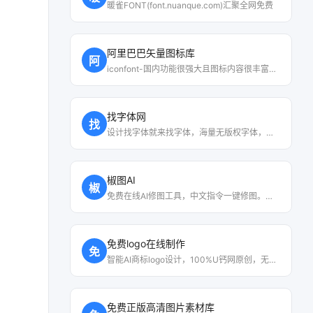
暖雀FONT(font.nuanque.com)汇聚全网免费
阿里巴巴矢量图标库
阿
iconfont-国内功能很强大且图标内容很丰富的
矢量图标库
找字体网
找
设计找字体就来找字体，海量无版权字体，找
字体只为你的作品更加
椒图AI
椒
免费在线AI修图工具，中文指令一键修图。支
持电商设计、虚拟试
免费logo在线制作
免
智能AI商标logo设计，100%U钙网原创，无论
你董不懂设
免费正版高清图片素材库